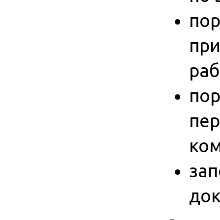
пор
при
раб
пор
пер
ком
зап
до