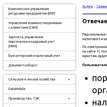
Услуги
Серви
/
Комплексное управление
ресурсами предприятия (ERP)
Отвечае
Управление взаимоотношениями
с клиентами (CRM)
Персональные п
Зарплата, управление
налогового и к
персоналом и кадровый учет
(HRM)
По электронно
на сайте 1С по
Бухгалтерский и налоговый учет
юристам, ауди
Пользователи
Документооборот
пор
Сельское и лесное хозяйство
►
орг
DataMobile
Производство, ТЭК
►
нал