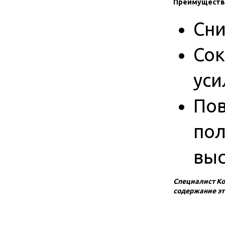
Преимуществ
Сни
Сок
уси
Пов
пол
выс
Специалист Ко
содержание эт