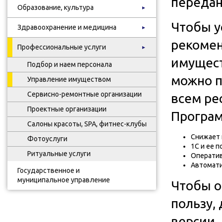
передан
Образование, культура
►
Чтобы у
Здравоохранение и медицина
►
рекомен
Профессиональные услуги
►
имущест
Подбор и наем персонала
можно п
Управление имуществом
Сервисно-ремонтные организации
всем ре
Проектные организации
Програм
Салоны красоты, SPA, фитнес-клубы
Снижает 
Фотоуслуги
1С и ее 
Ритуальные услуги
Оператив
Автомати
Государственное и
муниципальное управление
Чтобы о
пользу,
версии.