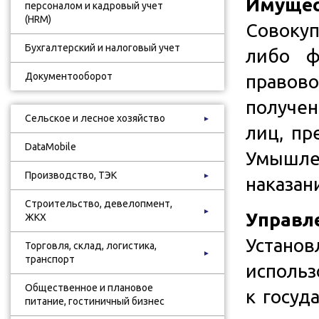
Имущес
персоналом и кадровый учет
(HRM)
Совокуп
Бухгалтерский и налоговый учет
либо ф
Документооборот
правов
получен
Сельское и лесное хозяйство
►
лиц, пр
DataMobile
Умышле
Производство, ТЭК
►
наказани
Строительство, девелопмент,
►
Управл
ЖКХ
Устано
Торговля, склад, логистика,
►
транспорт
использ
Общественное и плановое
к госуд
питание, гостиничный бизнес