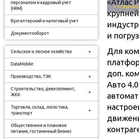
«Атлас 
персоналом и кадровый учет
+ 1С:Бухгал
(HRM)
крупней
Бухгалтерский и налоговый учет
индустр
Документооборот
и погру
Для ком
Сельское и лесное хозяйство
►
платфор
DataMobile
доп. ко
Производство, ТЭК
►
Авто 4.
Строительство, девелопмент,
►
автомат
ЖКХ
настрое
Торговля, склад, логистика,
►
транспорт
движени
Общественное и плановое
контраг
питание, гостиничный бизнес