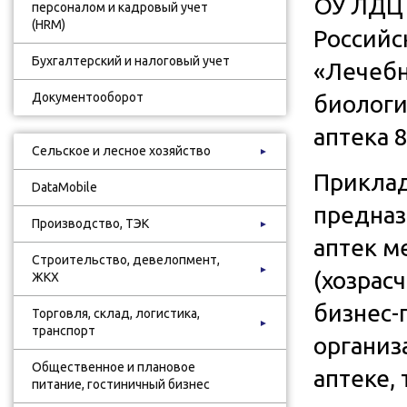
ОУ ЛДЦ 
персоналом и кадровый учет
(HRM)
Российс
Бухгалтерский и налоговый учет
«Лечебн
Документооборот
биологи
аптека 8
Сельское и лесное хозяйство
►
Приклад
DataMobile
предназ
Производство, ТЭК
►
аптек м
Строительство, девелопмент,
►
(хозрас
ЖКХ
бизнес-
Торговля, склад, логистика,
►
транспорт
организ
Общественное и плановое
аптеке,
питание, гостиничный бизнес