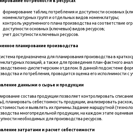
нирование потребности в ресурсах
формирование таблиц потребления и доступности основных (кл
номенклатурных групп и отдельных видов номенклатуры;
контроль укрупненного плана производства на соответствие ог
доступности основных (ключевых) видов ресурсов;
учет доступности ключевых ресурсов.
менное планирование производства
истема предназначена для планирования производства в краткос
нклатурных позиций, а также для проведения план-фактного ана
зводственно-диспетчерским отделом. В данной подсистеме фор
зводства и потребления, проводится оценка его исполнимости с у
авление данными о сырье и продукции
ирование состава продукции позволяет контролировать списани
ы), планировать себестоимость продукции, анализировать расхо
стоимостью и выявлять их причины.Задание маршрутной (техноло
зводства многопредельной продукции, на каждом этапе оценивая 
упности необходимых для производства ресурсов.
авление затратами и расчет себестоимости