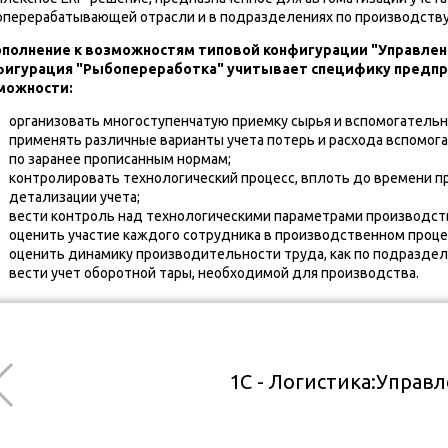
перерабатывающей отрасли и в подразделениях по производству
ополнение к возможностям типовой конфигурации "Управле
фигурация "Рыбопереработка" учитывает специфику предпр
можности:
организовать многоступенчатую приемку сырья и вспомогательн
применять различные варианты учета потерь и расхода вспомог
по заранее прописанным нормам;
контролировать технологический процесс, вплоть до времени п
детализации учета;
вести контроль над технологическими параметрами производств
оценить участие каждого сотрудника в производственном проце
оценить динамику производительности труда, как по подразделе
вести учет оборотной тары, необходимой для производства.
1С - Логистика:Управ