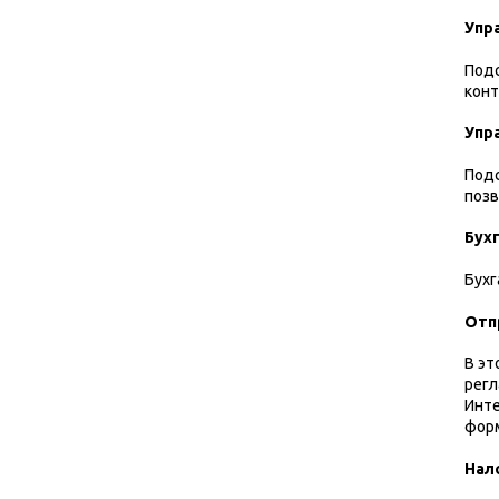
Упр
Подс
кон
Упр
Подс
позв
Бух
Бухг
Отп
В эт
регл
Инте
фор
Нал