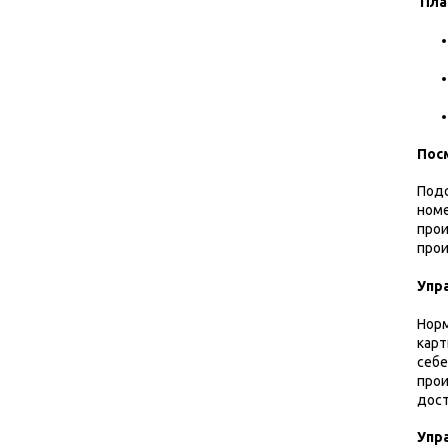
Пла
Пос
Подс
номе
прои
прои
Упр
Норм
карт
себе
прои
дост
Упр