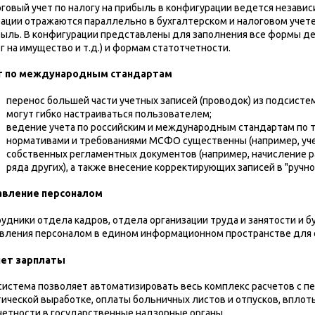
говый учет по налогу на прибыль в конфигурации ведется независ
ации отражаются параллельно в бухгалтерском и налоговом учете
ыль. В конфигурации представлены для заполнения все формы де
г на имущество и т.д.) и формам статотчетности.
т по международным стандартам
перенос большей части учетных записей (проводок) из подсистем
могут гибко настраиваться пользователем;
ведение учета по российским и международным стандартам по т
нормативами и требованиями МСФО существенны (например, уче
собственных регламентных документов (например, начисление ра
ряда других), а также внесение корректирующих записей в "ручн
авление персоналом
удники отдела кадров, отдела организации труда и занятости и 
вления персоналом в едином информационном пространстве для
чет зарплаты
истема позволяет автоматизировать весь комплекс расчетов с пе
ической выработке, оплаты больничных листов и отпусков, впло
четности в государственные надзорные органы.