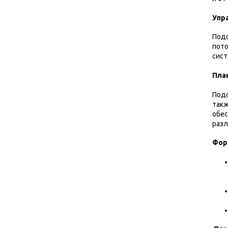
Упр
Подс
пото
сист
Пла
Подс
такж
обес
разл
Фор