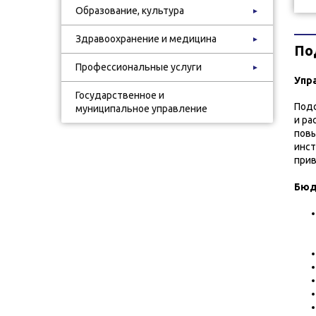
Образование, культура
►
Здравоохранение и медицина
►
По
Профессиональные услуги
►
Упр
Государственное и
Подс
муниципальное управление
и ра
повы
инст
прив
Б