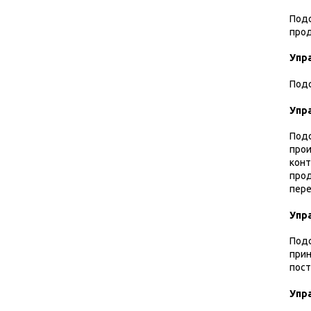
Подс
прод
Упр
Подс
Упр
Подс
прои
конт
прод
пере
Упр
Подс
прин
пос
Упр