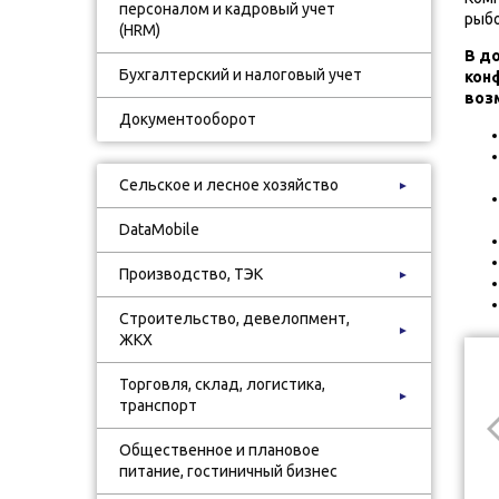
персоналом и кадровый учет
рыбо
(HRM)
В д
Бухгалтерский и налоговый учет
кон
воз
Документооборот
Сельское и лесное хозяйство
►
DataMobile
Производство, ТЭК
►
Строительство, девелопмент,
►
ЖКХ
Торговля, склад, логистика,
►
транспорт
Общественное и плановое
питание, гостиничный бизнес