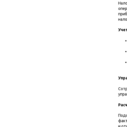
Нало
опер
приб
нало
Уче
Упр
Сотр
упра
Рас
Подс
факт
и от